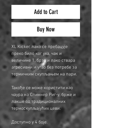
Add to Cart
Buy Now
XL Kicker, лако се пребацује
преко било ког уха, чак и
величине 1, брзо и лако ствара
агресивнији угао без потребе за
термичким скупљањем на пари.
Такође се може користити као
чаура на Спиннер Риг-у, брже и
лакше од традиционалних
термоскупљајућих цеви.
Доступно у 4 боје.