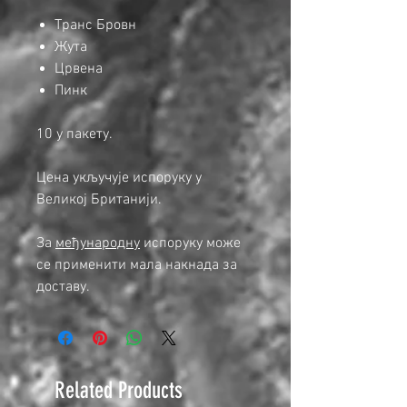
Транс Бровн
Жута
Црвена
Пинк
10 у пакету.
Цена укључује испоруку у
Великој Британији.
За
међународну
испоруку може
се применити мала накнада за
доставу.
Related Products