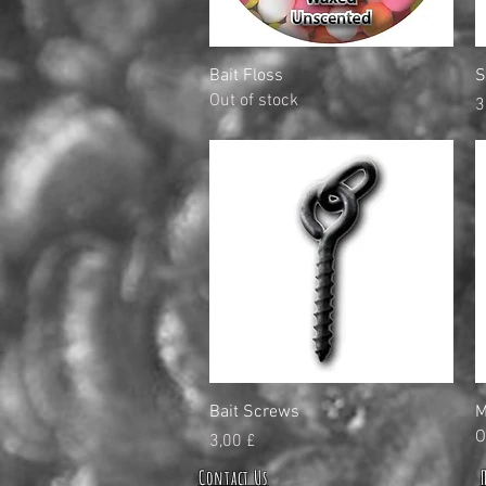
Quick View
Bait Floss
S
Out of stock
P
3
Quick View
Bait Screws
M
O
Price
3,00 £
Contact Us