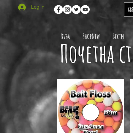
Log In
GB
Кућа
ShopNew
Вести
Почетна с