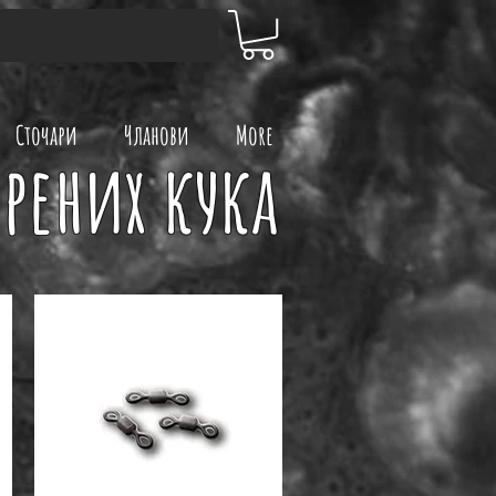
Сточари
Чланови
More
ерених кука