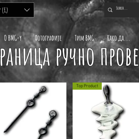
P (£)
O BMG-y
Фотографије
Тим BMG
Како да...
траница ручно пров
Top Product