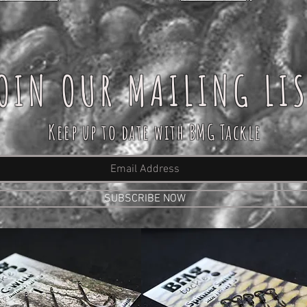
OIN OUR MAILING LI
Keep up to date with BMG Tackle
SUBSCRIBE NOW