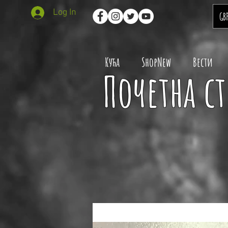
Log In
GB
Кућа
ShopNew
Вести
Почетна с