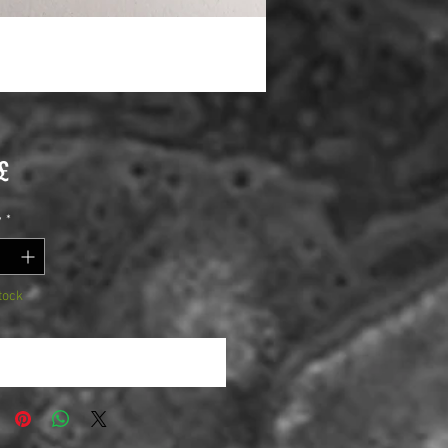
Price
£
y
*
tock
Notify When Available