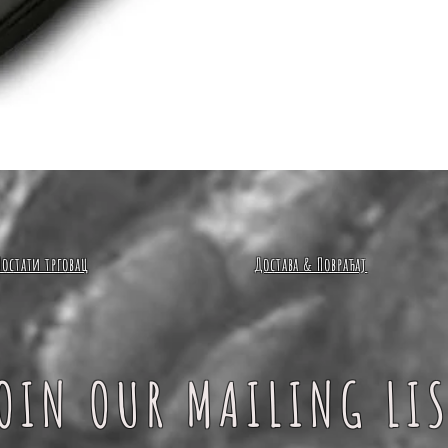
Quick View
Постати трговац
Достава & Повраћај
OIN OUR MAILING LI