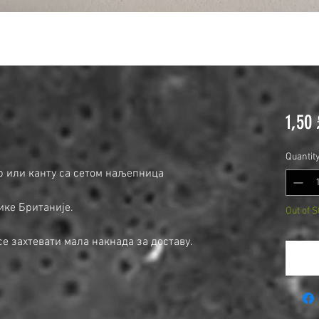
1,50 
Quantit
ор или канту са сетом наљепница
ике Британије.
Out of S
е захтевати мала накнада за доставу.