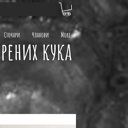
Сточари
Чланови
More
ерених кука