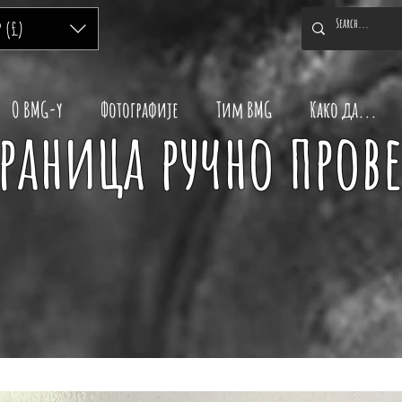
P (£)
O BMG-y
Фотографије
Тим BMG
Како да...
траница ручно пров