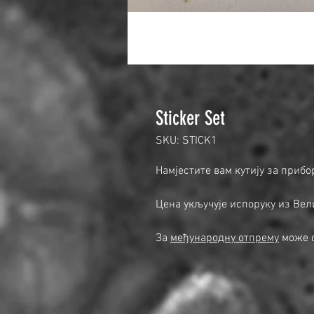
Sticker Set
SKU: STICK1
Намјестите вам кутију за приб
Цена укључује испоруку из Вел
За
међународну отпрему
може с