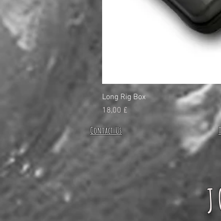
Long Rig Box
Price
18,00 £
Contact Us
J