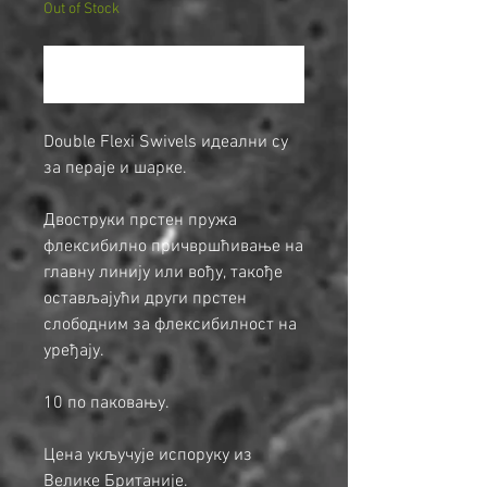
Out of Stock
Notify When Available
Double Flexi Swivels идеални су
за пераје и шарке.
Двоструки прстен пружа
флексибилно причвршћивање на
главну линију или вођу, такође
остављајући други прстен
слободним за флексибилност на
уређају.
10 по паковању.
Цена укључује испоруку из
Велике Британије.