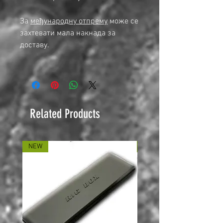
За
међународну отпрему
може се
захтевати мала накнада за
доставу.
Related Products
NEW
NEW