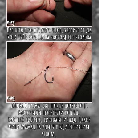
Пре него што спустите чвор, уверите се да
коса НИЈЕ заробљена чвором без чворова
Готова опрема, све што је потребно је
вафтер или претегнути поп уп.
Као што видите, бичевање испод длаке
чини мамац за удицу под агресивним
углом.