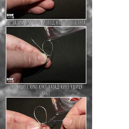
...Затим умутите испод косе још 6 пута
Провуците крај куке назад кроз ушицу
куке