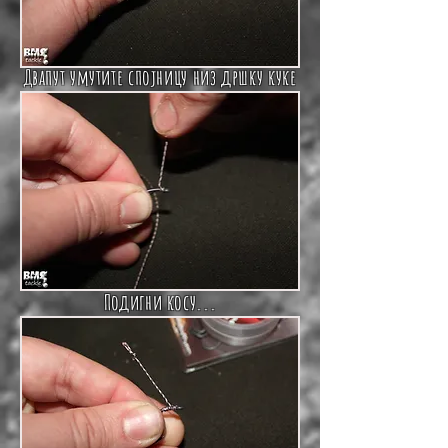
Двапут умутите спојницу низ дршку куке
Подигни косу...