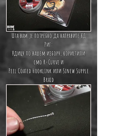
Шта вам је потребно да направите КД
Риг:
Удицу по вашем избору, користили
смо
R-Curve
и
Peel Coated Hooklink
или
Sinew Supple
Braid