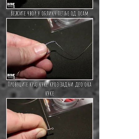
Вежите чвор у облику петље од осам
Провуците крај куке кроз задњи део ока
куке